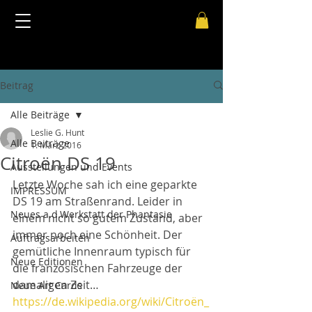
Beitrag
Alle Beiträge
Leslie G. Hunt
Alle Beiträge
1. März 2016
Citroën DS 19
Ausstellungen und Events
Letzte Woche sah ich eine geparkte 
IMPRESSUM
DS 19 am Straßenrand. Leider in 
Neues a.d.Werkstatt der Phantasie
einem nicht so gutem Zustand, aber 
immer noch eine Schönheit. Der 
Auftragsarbeiten
gemütliche Innenraum typisch für 
Neue Editionen
die französischen Fahrzeuge der 
damaligen Zeit…
Neue Art Cards
https://de.wikipedia.org/wiki/Citroën_