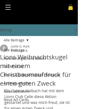
Beitrag
Alle Beiträge
Leslie G. Hunt
Alle Beiträge
1. Nov. 2018
Lions Weihnachtskugel
Ausstellungen und Events
mit einem
IMPRESSUM
Christbaumaufdruck für
Neues a.d.Werkstatt der Phantasie
einen guten Zweck
Auftragsarbeiten
Die Galerie Halbach hat mit dem 
Neue Editionen
Lions Club Celle diese Aktion 
Neue Art Cards
gestartet und was mich freut, sie ist 
für einen guten Zweck und 