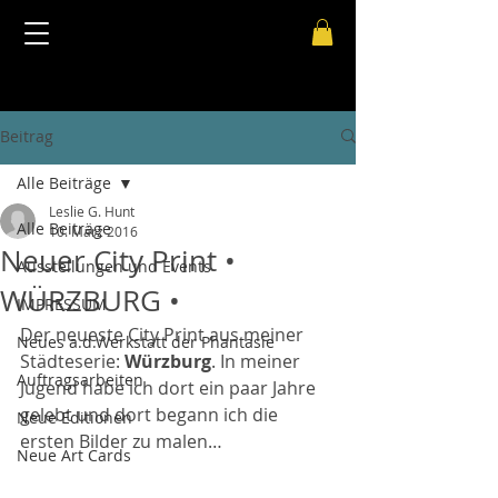
Beitrag
Alle Beiträge
Leslie G. Hunt
Alle Beiträge
10. März 2016
Neuer City Print •
Ausstellungen und Events
WÜRZBURG •
IMPRESSUM
Der neueste City Print aus meiner 
Neues a.d.Werkstatt der Phantasie
Städteserie: 
Würzburg
. In meiner 
Auftragsarbeiten
Jugend habe ich dort ein paar Jahre 
gelebt und dort begann ich die 
Neue Editionen
ersten Bilder zu malen…
Neue Art Cards