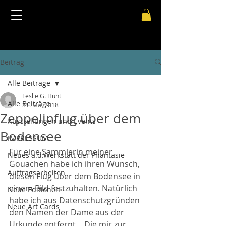
Beitrag
Alle Beiträge
Leslie G. Hunt
Alle Beiträge
31. Mai 2018
Zeppelinflug über dem
Ausstellungen und Events
Bodensee
IMPRESSUM
Für eine Sammlerin meiner 
Neues a.d.Werkstatt der Phantasie
Gouachen habe ich ihren Wunsch, 
Auftragsarbeiten
diesen Flug über dem Bodensee in 
einem Bild festzuhalten. Natürlich 
Neue Editionen
habe ich aus Datenschutzgründen 
Neue Art Cards
den Namen der Dame aus der 
Urkunde entfernt… Die mir zur 