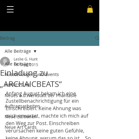
Beitrag
Alle Beiträge
Leslie G. Hunt
Alle Beiträge
16. Sept. 2015
Einladung zu
Ausstellungen und Events
„ARCHAICBEATS“
IMPRESSUM
Anfang August bekam ich eine 
Neues a.d.Werkstatt der Phantasie
Zustellbenachrichtigung für ein 
Auftragsarbeiten
Einschreiben. Keine Ahnung was 
mich erwartet, machte ich mich auf 
Neue Editionen
den Weg zur Post. Einschreiben 
Neue Art Cards
verursachen keine guten Gefühle, 
keine Ahnung, warum das so ist… So 