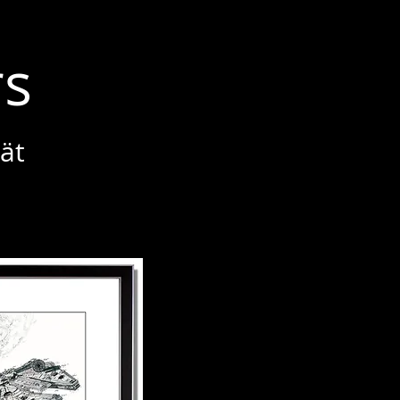
rs
ät