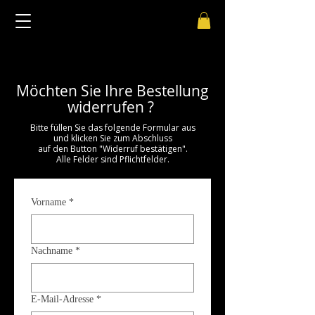
Möchten Sie Ihre Bestellung
widerrufen ?
Bitte füllen Sie das folgende Formular aus
und klicken Sie zum Abschluss
auf den Button "Widerruf bestätigen".
Alle Felder sind Pflichtfelder.
Vorname
*
Nachname
*
E-Mail-Adresse
*