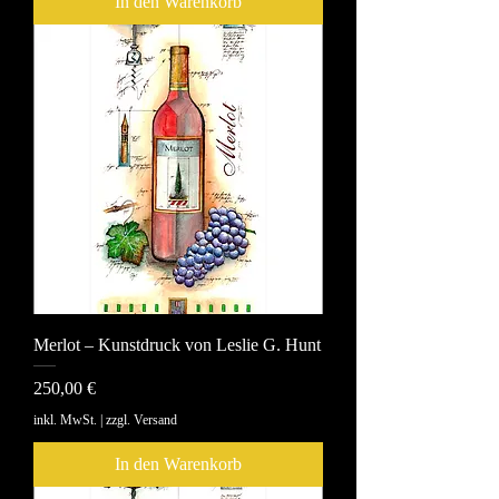
In den Warenkorb
Merlot – Kunstdruck von Leslie G. Hunt
Preis
250,00 €
inkl. MwSt.
|
zzgl. Versand
In den Warenkorb