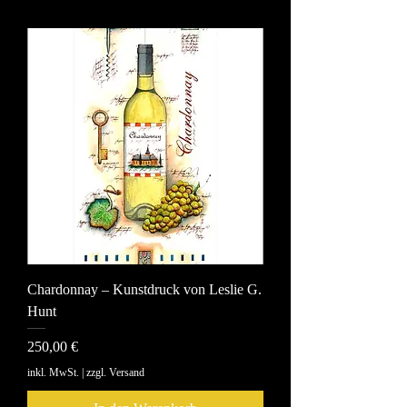
Chardonnay – Kunstdruck von Leslie G.
Hunt
Preis
250,00 €
inkl. MwSt.
|
zzgl. Versand