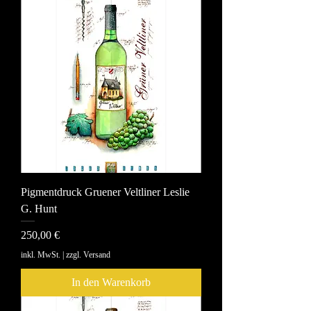
Pigmentdruck Gruener Veltliner Leslie
G. Hunt
Preis
250,00 €
inkl. MwSt.
|
zzgl. Versand
In den Warenkorb