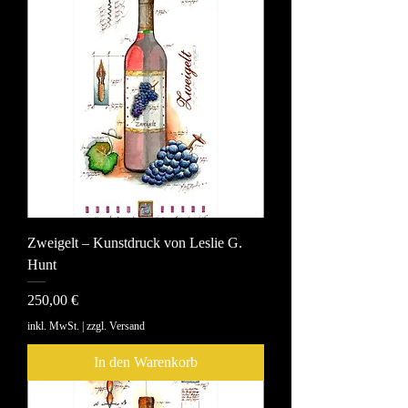
Zweigelt – Kunstdruck von Leslie G.
Hunt
Preis
250,00 €
inkl. MwSt.
|
zzgl. Versand
In den Warenkorb