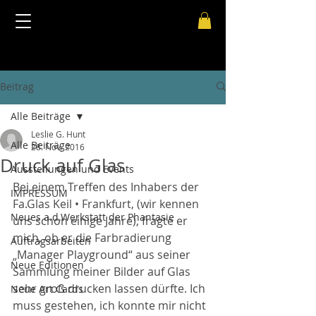
Beitrag
Alle Beiträge
Leslie G. Hunt
Alle Beiträge
28. Nov. 2016
Druck auf Glas
Ausstellungen und Events
Bei einem Treffen des Inhabers der 
IMPRESSUM
Fa.Glas Keil • Frankfurt, (wir kennen 
Neues a.d.Werkstatt der Phantasie
uns schon einige Jahre), fragte er 
mich, ob er die Farbradierung 
Auftragsarbeiten
„Manager Playground“ aus seiner 
Neue Editionen
Sammlung meiner Bilder auf Glas 
sehr groß drucken lassen dürfte. Ich 
Neue Art Cards
muss gestehen, ich konnte mir nicht 