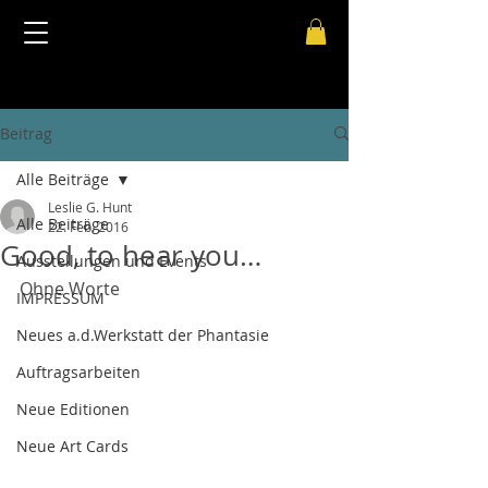
Beitrag
Alle Beiträge
Leslie G. Hunt
Alle Beiträge
22. Feb. 2016
Good, to hear you…
Ausstellungen und Events
Ohne Worte
IMPRESSUM
Neues a.d.Werkstatt der Phantasie
Auftragsarbeiten
Neue Editionen
Neue Art Cards