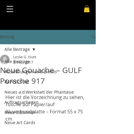
Beitrag
Alle Beiträge
Leslie G. Hunt
Alle Beiträge
3. Feb. 2017
Neue Gouache – GULF
Ausstellungen und Events
Porsche 917
IMPRESSUM
Neues a.d.Werkstatt der Phantasie
Hier ist die Vorzeichnung zu sehen, 
Auftragsarbeiten
Tusche auf Papier/auf 
Aluverbundplatte – Format 55 x 75 
Neue Editionen
cm
Neue Art Cards