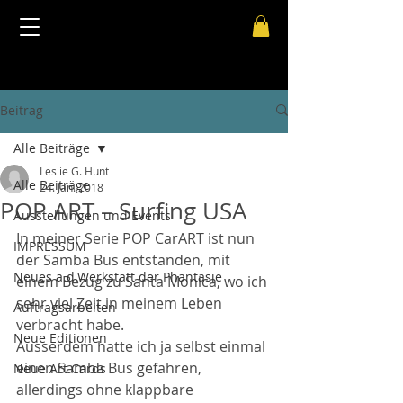
Beitrag
Alle Beiträge
Leslie G. Hunt
Alle Beiträge
24. Jan. 2018
POP ART – Surfing USA
Ausstellungen und Events
In meiner Serie POP CarART ist nun 
IMPRESSUM
der Samba Bus entstanden, mit 
Neues a.d.Werkstatt der Phantasie
einem Bezug zu Santa Monica, wo ich 
sehr viel Zeit in meinem Leben 
Auftragsarbeiten
verbracht habe.
Neue Editionen
Ausserdem hatte ich ja selbst einmal 
einen Samba Bus gefahren, 
Neue Art Cards
allerdings ohne klappbare 