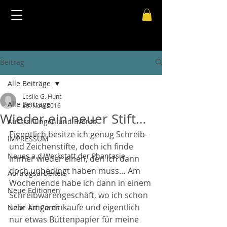
Beitrag
Alle Beiträge
Leslie G. Hunt
Alle Beiträge
30. Nov. 2016
Wieder ein neuer Stift…
Ausstellungen und Events
Eigentlich besitze ich genug Schreib- 
IMPRESSUM
und Zeichenstifte, doch ich finde 
Neues a.d.Werkstatt der Phantasie
immer wieder einen, den ich dann 
doch unbedingt haben muss… Am 
Auftragsarbeiten
Wochenende habe ich dann in einem 
Neue Editionen
Schreibwarengeschäft, wo ich schon 
sehr lange einkaufe und eigentlich 
Neue Art Cards
nur etwas Büttenpapier für meine 