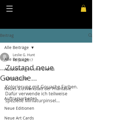
Beitrag
Alle Beiträge
Leslie G. Hunt
Alle Beiträge
18. Jan. 2017
…Zustand neue
Ausstellungen und Events
Gouache…
IMPRESSUM
Kolorierung mit Gouache Farben. 
Neues a.d.Werkstatt der Phantasie
Dafür verwende ich teilweise 
Auftragsarbeiten
spezielle Miniaturpinsel…
Neue Editionen
Neue Art Cards