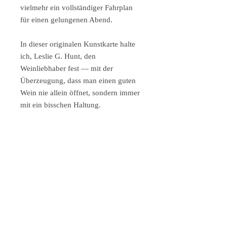
vielmehr ein vollständiger Fahrplan
für einen gelungenen Abend.
In dieser originalen Kunstkarte halte
ich, Leslie G. Hunt, den
Weinliebhaber fest — mit der
Überzeugung, dass man einen guten
Wein nie allein öffnet, sondern immer
mit ein bisschen Haltung.
Format & Auflage:
DIN A5, gedruckt mit lichtechten
Tinten auf hochwertigem 190g/m²
Fine-Art-Papier, handsigniert und
limitiert auf 150 Exemplare, inklusive
Umschlag mit Seidenfutter.
Ob als Gruß mit einem
Augenzwinkern an Weinliebhaber