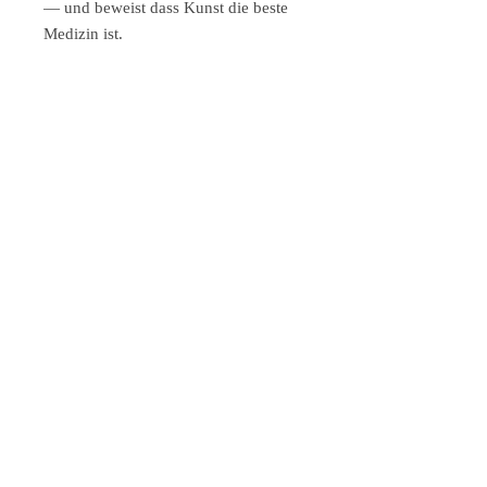
— und beweist dass Kunst die beste
Medizin ist.
Format & Auflage:
Motivgröße 32,5
× 41 cm | Papierformat 60 × 63 cm |
Auflage 100 Exemplare |
Künstlerexemplar Signiert &
nummeriert. € 590
Das ideale Geschenk für Ärzte,
Apotheker und alle die wissen dass
das Leben manchmal ein Rezept
braucht — und manchmal nur ein
gutes Bild.
Alle Farbradierungen im Shop:
https://www.leslieghunt.com/farbradie
rung-shop