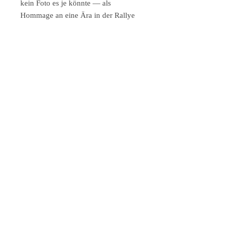
kein Foto es je könnte — als
Hommage an eine Ära in der Rallye
noch echter Wahnsinn war.
Technische Details & Auflage:
30 × 30 cm | nur Druck | € 95
30 × 30 cm | weißer Holzrahmen,
entspiegeltes Glas | € 225
30 × 30 cm | gelber Holzrahmen,
entspiegeltes Glas | € 225
Gedruckt auf 310 g/m² Fine Art Papier
mit Aquarellstruktur, lichtechte Tinten.
Das ideale Geschenk für Audi-Fans,
Rallye-Enthusiasten und alle die
wissen dass vier Räder angetrieben
besser sind als zwei.
Alle Autokunst-Kunstdrucke im Shop