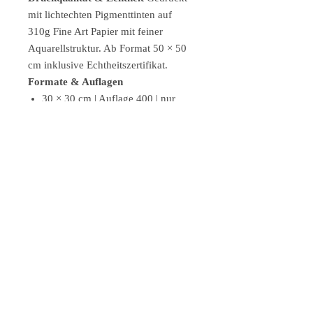
mit lichtechten Pigmenttinten auf
310g Fine Art Papier mit feiner
Aquarellstruktur. Ab Format 50 × 50
cm inklusive Echtheitszertifikat.
Formate & Auflagen
30 × 30 cm | Auflage 400 | nur
Druck | € 95
30 × 30 cm | weißer Holzrahmen,
entspiegeltes Glas | € 225
30 × 30 cm | schwarzer
Holzrahmen, entspiegeltes Glas | €
225
50 × 50 cm | Auflage 100 | mit
Zertifikat | € 275
70 × 70 cm | Auflage 100 | mit
Zertifikat | € 295
Jetzt sichern — BB-8 wartet nicht. Er