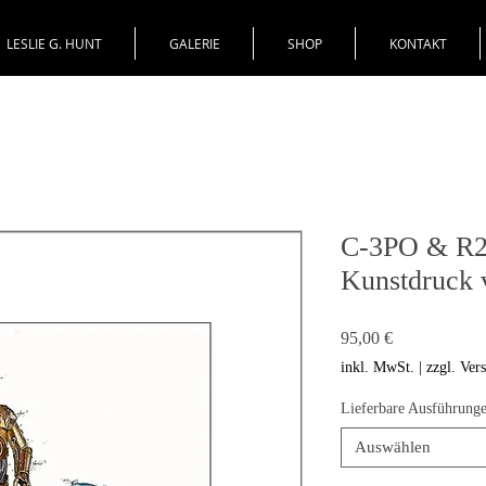
LESLIE G. HUNT
GALERIE
SHOP
KONTAKT
C-3PO & R2
Kunstdruck 
Preis
95,00 €
inkl. MwSt.
|
zzgl. Ver
Lieferbare Ausführung
Auswählen