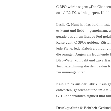
C-3PO würde sagen: „Die Chancen d
zu 1." R2-D2 würde piepen. Und be
Leslie G. Hunt hat das berühmtest
es kennt und liebt — gemeinsam, a
gerade aus einem Escape Pod gefal
Reise geht. C-3POs goldene Rüstun
jede Platte, jede Kabelverbindung 
die orangen Augen als leuchtende
Blau-Weiß, kompakt und zuverläss
Tuschezeichnung die den beiden Ra
zusammengehören.
Kein Druck aus der Fabrik. Kein g
entworfen, gezeichnet und im Ateli
G. Hunt persönlich signiert und nu
Druckqualität & Echtheit
Gedruckt