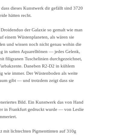
ass dieses Kunstwerk dir gefällt sind 3720
ide hätten recht.
e Droidenduo der Galaxie so gemalt wie man
uf einem Wüstenplaneten, als wären sie
len und wissen noch nicht genau wohin die
g in satten Aquarelltönen — jedes Gelenk,
mit filigranen Tuschelinien durchgezeichnet,
 Farbakzente. Daneben R2-D2 in kühlem
ig wie immer. Der Wüstenboden als weite
um gibt — und trotzdem zeigt dass sie
eneriertes Bild. Ein Kunstwerk das von Hand
er in Frankfurt gedruckt wurde — von Leslie
mmeriert.
 mit lichtechten Pigmenttinten auf 310g