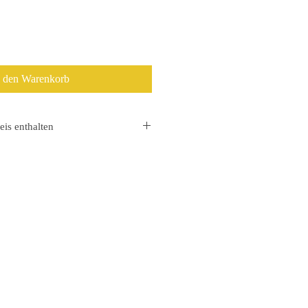
n den Warenkorb
eis enthalten
 die Mehrwertsteuer gesondert
hlungseingang.