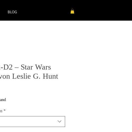
BLOG
-D2 – Star Wars
von Leslie G. Hunt
sand
en
*