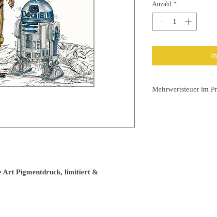
Anzahl
*
I
Mehrwertsteuer im Pr
Auf der Rechnung wird
ausgewiesen.
Versand sofort nach Za
Art Pigmentdruck, limitiert &