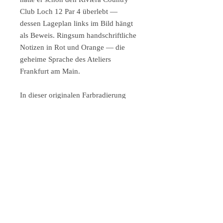
Club Loch 12 Par 4 überlebt —
dessen Lageplan links im Bild hängt
als Beweis. Ringsum handschriftliche
Notizen in Rot und Orange — die
geheime Sprache des Ateliers
Frankfurt am Main.
In dieser originalen Farbradierung
halte ich, Leslie G. Hunt, die
schönsten Ferien der Welt fest — mit
der tiefen Überzeugung dass Urlaub
immer dann am besten ist wenn man
einen Golfschläger dabei hat.
Format & Auflage:
Gedruckt von 2 Platten, handkoloriert,
signiert und nummeriert. Motivgröße
41 × 32,5 cm | Papierformat 66 × 53