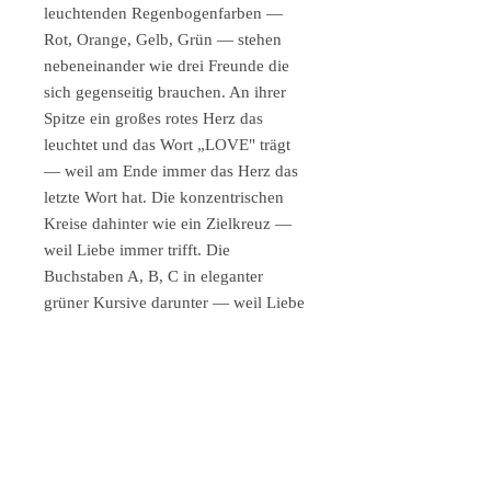
leuchtenden Regenbogenfarben —
Rot, Orange, Gelb, Grün — stehen
nebeneinander wie drei Freunde die
sich gegenseitig brauchen. An ihrer
Spitze ein großes rotes Herz das
leuchtet und das Wort „LOVE" trägt
— weil am Ende immer das Herz das
letzte Wort hat. Die konzentrischen
Kreise dahinter wie ein Zielkreuz —
weil Liebe immer trifft. Die
Buchstaben A, B, C in eleganter
grüner Kursive darunter — weil Liebe
mit dem Alphabet beginnt. Und
ringsum schwarze Zeichen und
Symbole die aussehen als wäre hier
eine geheime Sprache erfunden
worden — die Sprache der
Liebesbriefe.