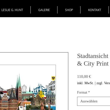
LESLIE G. HUNT
GALERIE
SHOP
KONTAKT
Stadtansich
& City Print
Preis
110,00 €
inkl. MwSt.
|
zzgl. Ver
Format
*
Auswählen