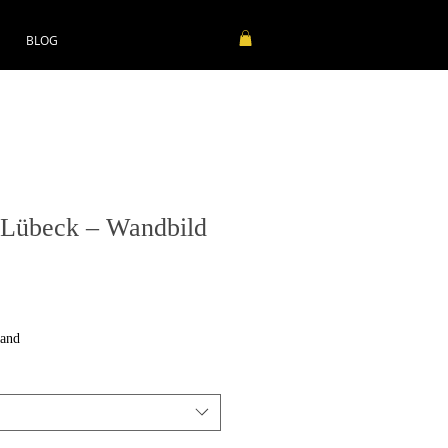
BLOG
t Lübeck – Wandbild
sand