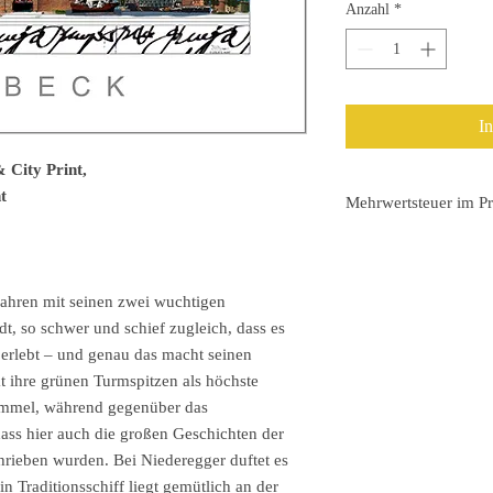
Anzahl
*
I
 City Print,
t
Mehrwertsteuer im Pr
Auf der Rechnung wird
ausgewiesen.
Versand sofort nach Za
 Jahren mit seinen zwei wuchtigen
, so schwer und schief zugleich, dass es
 überlebt – und genau das macht seinen
t ihre grünen Turmspitzen als höchste
Himmel, während gegenüber das
ass hier auch die großen Geschichten der
rieben wurden. Bei Niederegger duftet es
n Traditionsschiff liegt gemütlich an der