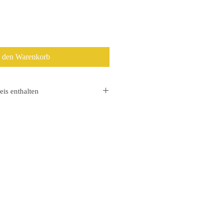
n den Warenkorb
eis enthalten
 die Mehrwertsteuer gesondert
hlungseingang.