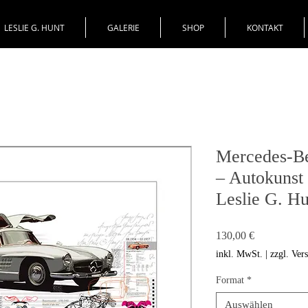
LESLIE G. HUNT
GALERIE
SHOP
KONTAKT
Mercedes-Be
– Autokunst
Leslie G. Hu
Preis
130,00 €
inkl. MwSt.
|
zzgl. Ver
Format
*
Auswählen