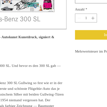
Anzahl
*
I
 Autokunst Kunstdruck, signiert &
Mehrwertsteuer im Pr
Auf der Rechnung wird
ausgewiesen.
 300 SL. Und bevor es den 300 SL gab —
Versand sofort nach Za
enz 300 SL Gullwing so fest wie er in der
erste und schönste Flügeltür-Auto das je
ssischem Silber mit beiden Gullwing-Türen
t 1954 niemand vergessen hat. Der
 als farbige Zeichnung — Baumuster