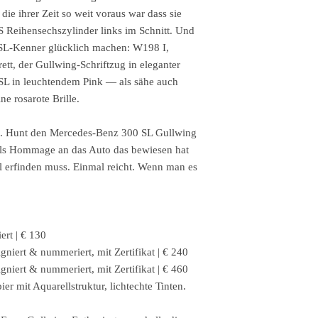
ie ihrer Zeit so weit voraus war dass sie
S Reihensechszylinder links im Schnitt. Und
0 SL-Kenner glücklich machen: W198 I,
tt, der Gullwing-Schriftzug in eleganter
 SL in leuchtendem Pink — als sähe auch
ne rosarote Brille.
 G. Hunt den Mercedes-Benz 300 SL Gullwing
 als Hommage an das Auto das bewiesen hat
l erfinden muss. Einmal reicht. Wenn man es
iert | € 130
gniert & nummeriert, mit Zertifikat | € 240
gniert & nummeriert, mit Zertifikat | € 460
er mit Aquarellstruktur, lichtechte Tinten.