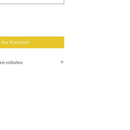
n den Warenkorb
eis enthalten
 die Mehrwertsteuer gesondert
hlungseingang.