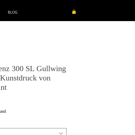
BLOG
nz 300 SL Gullwing
 Kunstdruck von
nt
sand