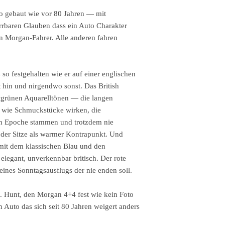
o gebaut wie vor 80 Jahren — mit
rbaren Glauben dass ein Auto Charakter
ein Morgan-Fahrer. Alle anderen fahren
so festgehalten wie er auf einer englischen
t hin und nirgendwo sonst. Das British
ttgrünen Aquarelltönen — die langen
e wie Schmuckstücke wirken, die
en Epoche stammen und trotzdem nie
 der Sitze als warmer Kontrapunkt. Und
mit dem klassischen Blau und den
elegant, unverkennbar britisch. Der rote
ines Sonntagsausflugs der nie enden soll.
. Hunt, den Morgan 4+4 fest wie kein Foto
Auto das sich seit 80 Jahren weigert anders