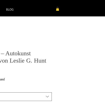
BLOG
– Autokunst
von Leslie G. Hunt
sand