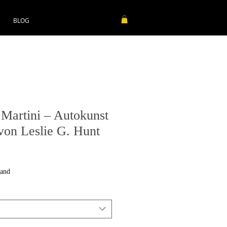
BLOG
 Martini – Autokunst
von Leslie G. Hunt
sand