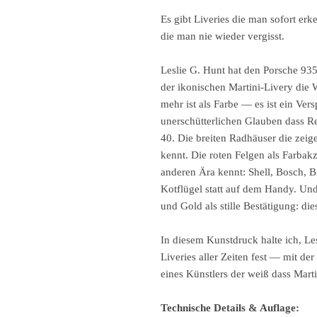
Es gibt Liveries die man sofort er
die man nie wieder vergisst.
Leslie G. Hunt hat den Porsche 935
der ikonischen Martini-Livery die 
mehr ist als Farbe — es ist ein Ve
unerschütterlichen Glauben dass R
40. Die breiten Radhäuser die zei
kennt. Die roten Felgen als Farbak
anderen Ära kennt: Shell, Bosch, B
Kotflügel statt auf dem Handy. Un
und Gold als stille Bestätigung: die
In diesem Kunstdruck halte ich, Le
Liveries aller Zeiten fest — mit d
eines Künstlers der weiß dass Martin
Technische Details & Auflage: