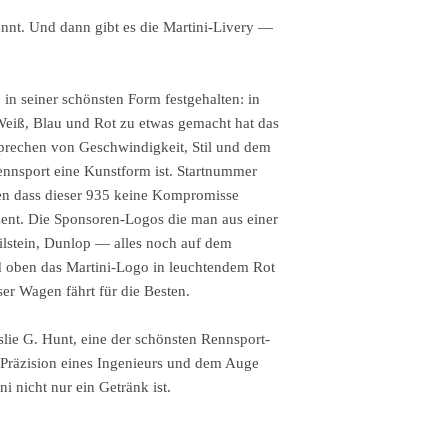
kennt. Und dann gibt es die Martini-Livery —
 in seiner schönsten Form festgehalten: in
Weiß, Blau und Rot zu etwas gemacht hat das
rsprechen von Geschwindigkeit, Stil und dem
ennsport eine Kunstform ist. Startnummer
gen dass dieser 935 keine Kompromisse
zent. Die Sponsoren-Logos die man aus einer
ilstein, Dunlop — alles noch auf dem
d oben das Martini-Logo in leuchtendem Rot
ser Wagen fährt für die Besten.
slie G. Hunt, eine der schönsten Rennsport-
er Präzision eines Ingenieurs und dem Auge
i nicht nur ein Getränk ist.