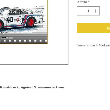
Anzahl
*
I
Versand nach Vorkas
Auf der Rechnung wird
ausgewiesen.
Versand sofort nach Za
Nur der Druck sofort, 
 Kunstdruck, signiert & nummeriert von