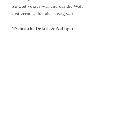
zu weit voraus war und das die Welt
erst vermisst hat als es weg war.
Technische Details & Auflage:
40 × 30 cm | signiert, nicht limitiert
| € 130
70 × 50 cm | Auflage 150 Ex.,
signiert & nummeriert, mit
Zertifikat | € 240
100 × 70 cm | Auflage 50 Ex.,
signiert & nummeriert, mit
Zertifikat | € 460
Gedruckt auf 310 g/m² Fine Art Papier
mit Aquarellstruktur, lichtechte Tinten.
Das ideale Geschenk für SAAB-Fans,
Cabriolet-Liebhaber und alle die
wissen dass manche Marken