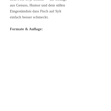
aus Genuss, Humor und dem stillen
Eingeständnis dass Fisch auf Sylt
einfach besser schmeckt.
Formate & Auflage:
30 × 30 cm | nur Druck | € 95
30 × 30 cm | weißer Holzrahmen,
entspiegeltes Glas | € 225
30 × 30 cm | schwarzer
Holzrahmen, entspiegeltes Glas | €
225
Gedruckt auf 310 g/m² Fine Art Papier
mit Aquarellstruktur, lichtechte Tinten.
Das ideale Geschenk für Sylt-
Liebhaber, Genussmenschen und alle
die wissen dass ein guter Fisch auf
Sylt mehr wert ist als anderswo ein