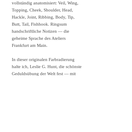
vollständig anatomisiert: Veil, Wing,
Topping, Cheek, Shoulder, Head,
Hackle, Joint, Ribbing, Body, Tip,
Butt, Tail, Fishhook. Ringsum
handschriftliche Notizen — die
geheime Sprache des Ateliers
Frankfurt am Main.
In dieser originalen Farbradierung
halte ich, Leslie G. Hunt, die schönste
Geduldsübung der Welt fest — mit
der tiefen Überzeugung dass beim
Fliegenfischen wie in der Kunst der
Weg das Ziel ist und der Fisch dabei
optional.
Format & Auflage:
Gedruckt von 2 Platten, handkoloriert,
signiert und nummeriert. Motivgröße