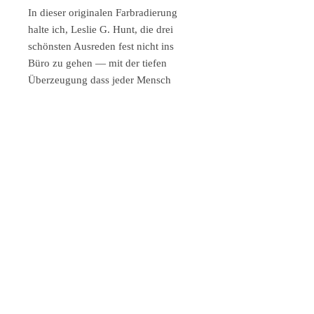
In dieser originalen Farbradierung
halte ich, Leslie G. Hunt, die drei
schönsten Ausreden fest nicht ins
Büro zu gehen — mit der tiefen
Überzeugung dass jeder Mensch
mindestens eine dieser Uhren braucht.
Format & Auflage:
Gedruckt von 2 Platten, handkoloriert,
signiert und nummeriert —
Künstlerexemplar E.A., aus einer
Serie von 2. Motivgröße 32 × 30 cm |
Papierformat 57 × 55 cm | Auflage
150 Ex. | € 300.
Das ideale Geschenk für Piloten,
Golfer, Angler und alle die wissen
dass die beste Zeit immer die ist die