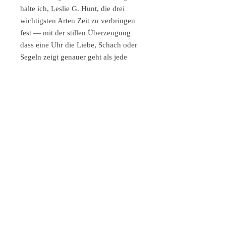
halte ich, Leslie G. Hunt, die drei
wichtigsten Arten Zeit zu verbringen
fest — mit der stillen Überzeugung
dass eine Uhr die Liebe, Schach oder
Segeln zeigt genauer geht als jede
andere.
Format & Auflage:
Gedruckt von 2 Platten, handkoloriert,
signiert und nummeriert —
Künstlerexemplar E.A., aus einer
Serie von 2. Motivgröße 32 × 30 cm |
Papierformat 57 × 55 cm | Auflage
150 Ex. | € 300.
Das ideale Geschenk für Verliebte,
Schachspieler, Segler und alle die
wissen dass die schönste Zeit immer