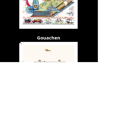
Gouachen
Pigmentdrucke Stadtansichten