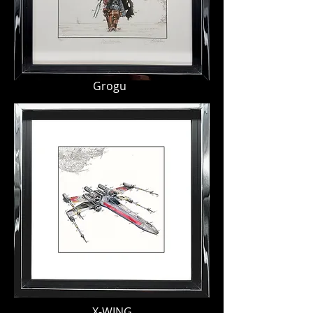
Grogu
X-WING