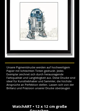
Unsere Pigmentdrucke werden auf hochwertigem
Papier mit lichtechten Tinten gedruckt. Jedes
Exemplar zeichnet sich durch herausragende
Farbqualität und Langlebigkeit aus. Diese Drucke sind
ideal für Kunstliebhaber und Sammler, die höchste
Ansprüche an Perfektion stellen. Lassen sich von der
Brillanz und Präzision unserer Drucke überzeugen
WatchART • 12 x 12 cm große
Gouachen