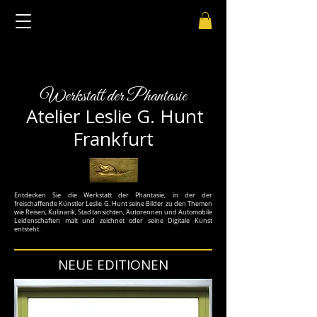
Werkstatt der Phantasie
Atelier Leslie G. Hunt
Frankfurt
Entdecken Sie die Werkstatt der Phantasie, in der der
freischaffende Künstler Leslie G. Hunt seine Bilder
zu den Themen
wie Reisen, Kulinarik, Stadtansichten, Autorennen und Automobile
Leidenschaften malt und zeichnet oder seine Digitale Kunst
entsteht.
NEUE EDITIONEN