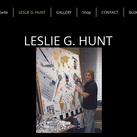
Seite
LESLIE G. HUNT
GALLERY
Shop
CONTACT
BLO
LESLIE G. HUNT