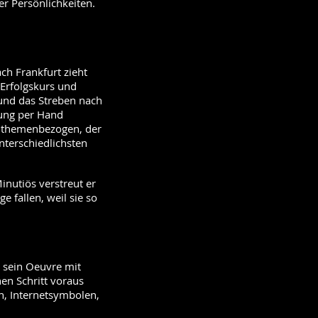
r Persönlichkeiten.
ch Frankfurt zieht
 Erfolgskurs und
 und das Streben nach
rung per Hand
ch themenbezogen, der
nterschiedlichsten
inutiös verstreut er
e fallen, weil sie so
t sein Oeuvre mit
en Schritt voraus
n, Internetsymbolen,