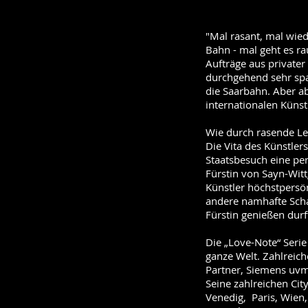
"Mal rasant, mal wied
Bahn - mal geht es r
Aufträge aus privater
durchgehend sehr spa
die Saarbahn. Aber ab
internationalen Künstl
Wie durch rasende Le
Die Vita des Künstlers
Staatsbesuch eine pers
Fürstin von Sayn-Witt
Künstler höchstpersön
andere namhafte Schau
Fürstin genießen dur
Die „Love-Note“ Serie
ganze Welt. Zahlreic
Partner, Siemens uvm
Seine zahlreichen City
Venedig, Paris, Wien