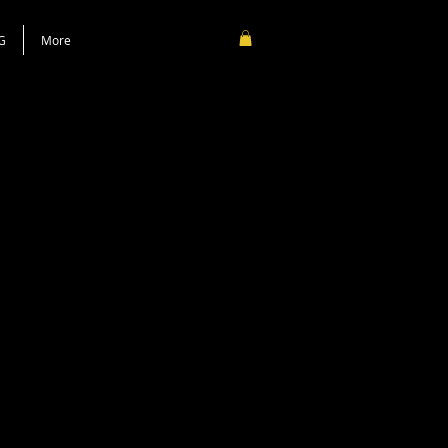
G
More