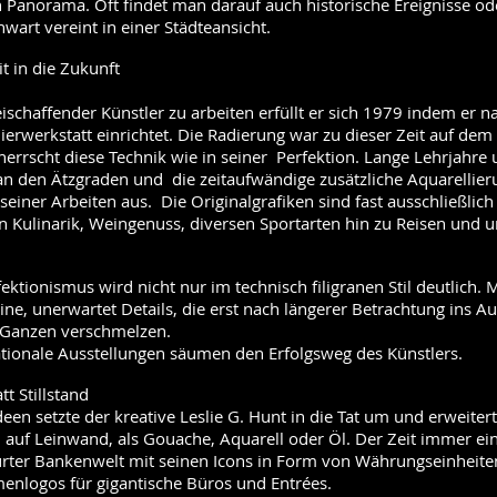
Panorama. Oft findet man darauf auch historische Ereignisse ode
art vereint in einer Städteansicht.
it in die Zukunft
ischaffender Künstler zu arbeiten erfüllt er sich 1979 indem er na
erwerkstatt einrichtet. Die Radierung war zu dieser Zeit auf dem
errscht diese Technik wie in seiner Perfektion. Lange Lehrjahre
 an den Ätzgraden und die zeitaufwändige zusätzliche Aquarellie
 seiner Arbeiten aus. Die Originalgrafiken sind fast ausschließli
 Kulinarik, Weingenuss, diversen Sportarten hin zu Reisen und u
ktionismus wird nicht nur im technisch filigranen Stil deutlich. M
ine, unerwartet Details, die erst nach längerer Betrachtung ins Aug
 Ganzen verschmelzen.
ationale Ausstellungen säumen den Erfolgsweg des Künstlers.
tt Stillstand
en setzte der kreative Leslie G. Hunt in die Tat um und erweiter
, auf Leinwand, als Gouache, Aquarell oder Öl. Der Zeit immer ein
furter Bankenwelt mit seinen Icons in Form von Währungseinheite
menlogos für gigantische Büros und Entrées.