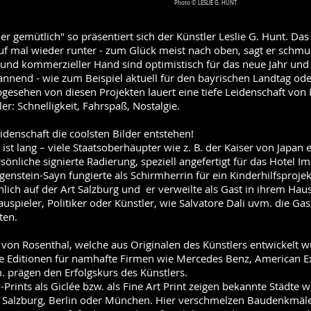
Photo © LESLIE G. HUNT
er gemütlich" so präsentiert sich der Künstler Leslie G. Hunt. Das
auf mal wieder runter - zum Glück meist nach oben, sagt er schmu
 und kommerzieller Hand sind optimistisch für das neue Jahr und
nnend - wie zum Beispiel aktuell für den bayrischen Landtag ode
gesehen von diesen Projekten lauert eine tiefe Leidenschaft von 
er: Schnelligkeit, Fahrspaß, Nostalgie.
idenschaft die coolsten Bilder entstehen!
 ist lang – viele Staatsoberhäupter wie z. B. der Kaiser von Japan 
önliche signierte Radierung, speziell angefertigt für das Hotel Im
genstein-Sayn fungierte als Schirmherrin für ein Kinderhilfsprojek
lich auf der Art Salzburg und er verweilte als Gast in ihrem Haus
spieler, Politiker oder Künstler, wie Salvatore Dali uvm. die Gas
ften.
 von Rosenthal, welche aus Originalen des Künstlers entwickelt w
he Editionen für namhafte Firmen wie Mercedes Benz, American 
. prägen den Erfolgskurs des Künstlers.
-Prints als Giclée bzw. als Fine Art Print zeigen bekannte Städte 
, Salzburg, Berlin oder München. Hier verschmelzen Baudenkmäl